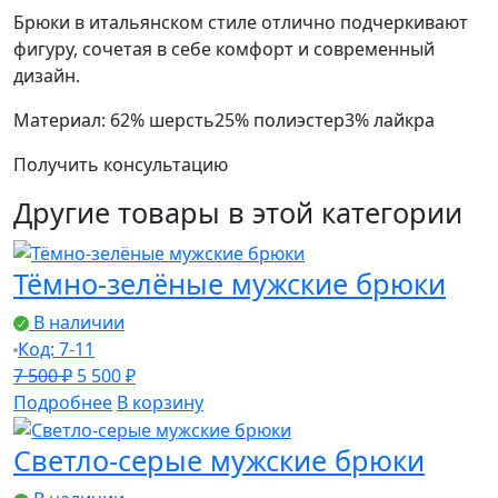
брюки
Брюки в итальянском стиле отлично подчеркивают
фигуру, сочетая в себе комфорт и современный
дизайн.
Материал: 62% шерсть25% полиэстер3% лайкра
Получить консультацию
Другие товары в этой категории
Тёмно-зелёные мужские брюки
В наличии
Код: 7-11
Первоначальная
Текущая
7 500
₽
5 500
₽
цена
цена:
Подробнее
В корзину
составляла
5
Светло-серые мужские брюки
7
500 ₽.
500 ₽.