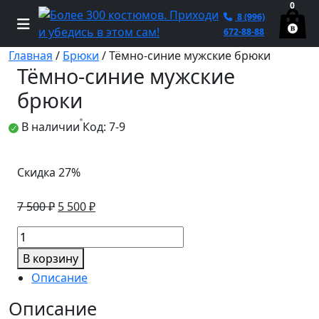
0
8 (996)
672-88-88
Главная
/
Брюки
/ Тёмно-синие мужские брюки
Тёмно-синие мужские
брюки
В наличии
Код: 7-9
Скидка 27%
Первоначальная
Текущая
7 500
₽
5 500
₽
цена
цена:
Количество
составляла
5
товара
7
500 ₽.
В корзину
Тёмно-
500 ₽.
Описание
синие
мужские
Описание