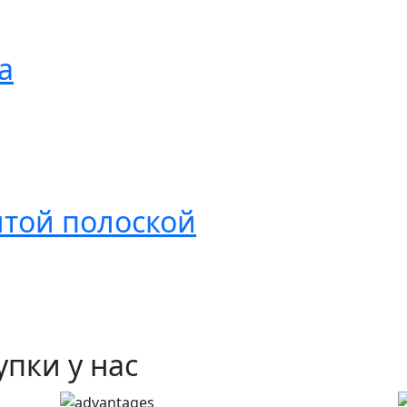
а
лтой полоской
пки у нас