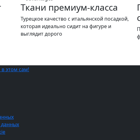
т
Ткани премиум-класса
и
Турецкое качество c итальянской посадкой,
которая идеально сидит на фигуре и
П
выглядит дорого
ф
анных
 данных
ie