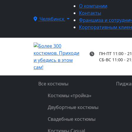
О компании
Контакты
Челябинск
Франшиза и сотрудни
Корпоративным клие
ПН-ПТ 11:00 - 21
СБ-ВС 11:00 - 21
Все костюмы
Пиджа
Костюмы «тройка»
Двубортные костюмы
Свадебные костюмы
Костюмы Casual