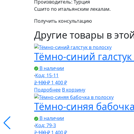
Производитель: Турция
Сшито по итальянским лекалам.
Получить консультацию
Другие товары в это
Тёмно-синий галстук
В наличии
Код: 15-11
Первоначальная
Текущая
2 100
₽
1 400
₽
цена
цена:
Подробнее
В корзину
составляла
1
Тёмно-синяя бабочка
2
400 ₽.
100 ₽.
В наличии
Код: 79-3
Первоначальная
Текущая
2 100
₽
1 400
₽