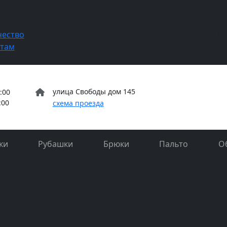
Запи
чество
нтам
улица Свободы дом 145
:00
:00
схема проезда
ки
Рубашки
Брюки
Пальто
О