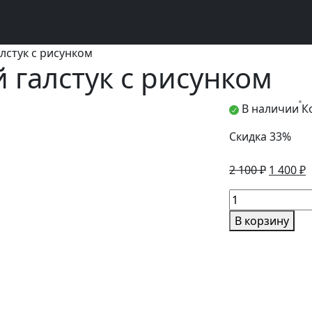
лстук с рисунком
 галстук с рисунком
В наличии
К
Скидка 33%
Первон
Т
2 100
₽
1 400
₽
цена
ц
Количество
составл
1
товара
2
4
В корзину
Тёмно-
100 ₽.
бордовый
галстук
с
рисунком