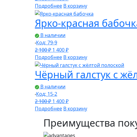
цена
цена:
Подробнее
В корзину
составляла
1
Ярко-красная бабочк
2
400 ₽.
100 ₽.
В наличии
Код: 79-9
Первоначальная
Текущая
2 100
₽
1 400
₽
цена
цена:
Подробнее
В корзину
составляла
1
Чёрный галстук с жё
2
400 ₽.
100 ₽.
В наличии
Код: 15-2
Первоначальная
Текущая
2 100
₽
1 400
₽
цена
цена:
Подробнее
В корзину
составляла
1
Преимущества поку
2
400 ₽.
100 ₽.