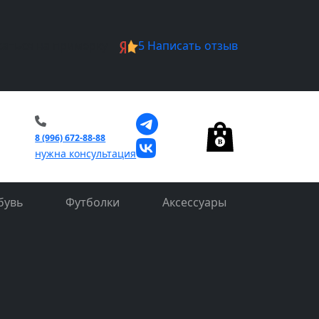
саться на примерку
5
Написать отзыв
0
8 (996) 672-88-88
нужна консультация
бувь
Футболки
Аксессуары