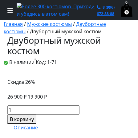
0
8 (996)
672-88-88
Главная
/
Мужские костюмы
/
Двубортные
костюмы
/ Двубортный мужской костюм
Двубортный мужской
костюм
В наличии
Код: 1-71
Скидка 26%
Первоначальная
Текущая
26 900
₽
19 900
₽
цена
цена:
Количество
составляла
19
товара
26
900 ₽.
В корзину
Двубортный
900 ₽.
Описание
мужской