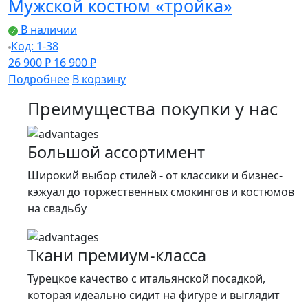
Мужской костюм «тройка»
26
900 ₽.
900 ₽.
В наличии
Код: 1-38
Первоначальная
Текущая
26 900
₽
16 900
₽
цена
цена:
Подробнее
В корзину
составляла
16
Преимущества покупки у нас
26
900 ₽.
900 ₽.
Большой ассортимент
Широкий выбор стилей - от классики и бизнес-
кэжуал до торжественных смокингов и костюмов
на свадьбу
Ткани премиум-класса
Турецкое качество c итальянской посадкой,
которая идеально сидит на фигуре и выглядит