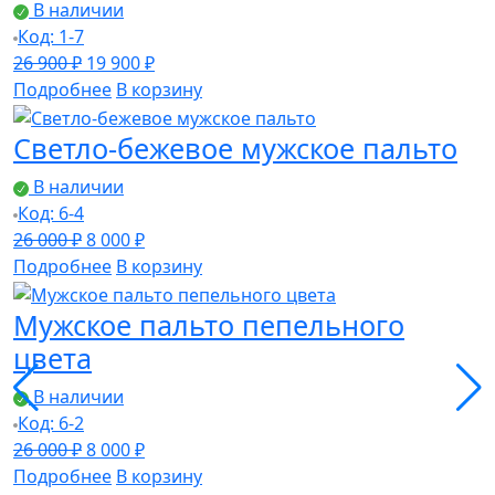
В наличии
Код: 1-7
Первоначальная
Текущая
26 900
₽
19 900
₽
цена
цена:
Подробнее
В корзину
составляла
19
Светло-бежевое мужское пальто
26
900 ₽.
900 ₽.
В наличии
Код: 6-4
Первоначальная
Текущая
26 000
₽
8 000
₽
цена
цена:
Подробнее
В корзину
составляла
8
Мужское пальто пепельного
26
000 ₽.
000 ₽.
цвета
В наличии
Код: 6-2
Первоначальная
Текущая
26 000
₽
8 000
₽
цена
цена:
Подробнее
В корзину