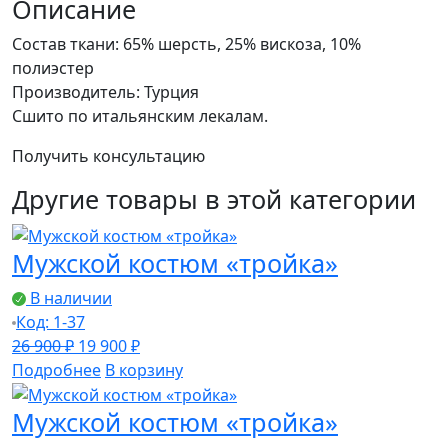
костюм
Описание
«тройка»
Состав ткани: 65% шерсть, 25% вискоза, 10%
полиэстер
Производитель: Турция
Сшито по итальянским лекалам.
Получить консультацию
Другие товары в этой категории
Мужской костюм «тройка»
В наличии
Код: 1-37
Первоначальная
Текущая
26 900
₽
19 900
₽
цена
цена:
Подробнее
В корзину
составляла
19
Мужской костюм «тройка»
26
900 ₽.
900 ₽.