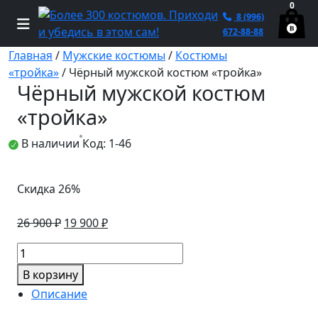
0
8 (996)
672-88-88
Главная
/
Мужские костюмы
/
Костюмы
«тройка»
/ Чёрный мужской костюм «тройка»
Чёрный мужской костюм
«тройка»
В наличии
Код: 1-46
Скидка 26%
Первоначальная
Текущая
26 900
₽
19 900
₽
цена
цена:
Количество
составляла
19
товара
26
900 ₽.
В корзину
Чёрный
900 ₽.
Описание
мужской