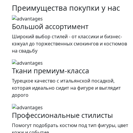
составляла
8
Преимущества покупки у нас
26
000 ₽.
000 ₽.
Большой ассортимент
Широкий выбор стилей - от классики и бизнес-
кэжуал до торжественных смокингов и костюмов
на свадьбу
Ткани премиум-класса
Турецкое качество c итальянской посадкой,
которая идеально сидит на фигуре и выглядит
дорого
Профессиональные стилисты
Помогут подобрать костюм под тип фигуры, цвет
кожи и событие