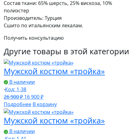
Состав ткани: 65% шерсть, 25% вискоза, 10%
полиэстер
Производитель: Турция
Сшито по итальянским лекалам.
Получить консультацию
Другие товары в этой категории
Мужской костюм «тройка»
В наличии
Код: 1-38
Первоначальная
Текущая
26 900
₽
16 900
₽
цена
цена:
Подробнее
В корзину
составляла
16
Мужской костюм «тройка»
26
900 ₽.
900 ₽.
В наличии
Код: 1-41