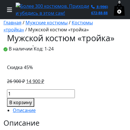
0
8 (996)
672-88-88
Главная
/
Мужские костюмы
/
Костюмы
«тройка»
/ Мужской костюм «тройка»
Мужской костюм «тройка»
В наличии
Код: 1-24
Скидка 45%
Первоначальная
Текущая
26 900
₽
14 900
₽
цена
цена:
Количество
составляла
14
товара
26
900 ₽.
В корзину
Мужской
900 ₽.
Описание
костюм
«тройка»
Описание