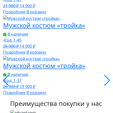
Первоначальная
Текущая
21 900
₽
14 900
₽
цена
цена:
Подробнее
В корзину
составляла
14
Мужской костюм «тройка»
21
900 ₽.
900 ₽.
В наличии
Код: 1-45
Первоначальная
Текущая
26 900
₽
14 900
₽
цена
цена:
Подробнее
В корзину
составляла
14
Мужской костюм «тройка»
26
900 ₽.
900 ₽.
В наличии
Код: 1-37
Первоначальная
Текущая
26 900
₽
19 900
₽
цена
цена:
Подробнее
В корзину
составляла
19
Преимущества покупки у нас
26
900 ₽.
900 ₽.