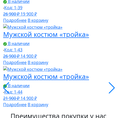
В наличии
Код: 1-39
Первоначальная
Текущая
26 900
₽
19 900
₽
цена
цена:
Подробнее
В корзину
составляла
19
Мужской костюм «тройка»
26
900 ₽.
900 ₽.
В наличии
Код: 1-43
Первоначальная
Текущая
26 900
₽
14 900
₽
цена
цена:
Подробнее
В корзину
составляла
14
Мужской костюм «тройка»
26
900 ₽.
900 ₽.
В наличии
Код: 1-44
Первоначальная
Текущая
21 900
₽
14 900
₽
цена
цена:
Подробнее
В корзину
составляла
14
Преимущества покупки у нас
21
900 ₽.