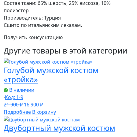
Состав ткани: 65% шерсть, 25% вискоза, 10%
полиэстер
Производитель: Турция
Сшито по итальянским лекалам.
Получить консультацию
Другие товары в этой категории
Голубой мужской костюм
«тройка»
В наличии
Код: 1-9
Первоначальная
Текущая
21 900
₽
16 900
₽
цена
цена:
Подробнее
В корзину
составляла
16
Двубортный мужской костюм
21
900 ₽.
900 ₽.