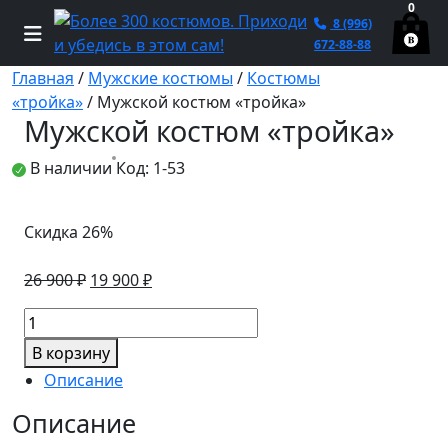
0
8 (996)
672-88-88
Главная
/
Мужские костюмы
/
Костюмы
«тройка»
/ Мужской костюм «тройка»
Мужской костюм «тройка»
В наличии
Код: 1-53
Скидка 26%
Первоначальная
Текущая
26 900
₽
19 900
₽
цена
цена:
Количество
составляла
19
товара
26
900 ₽.
В корзину
Мужской
900 ₽.
Описание
костюм
«тройка»
Описание