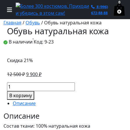
0
8 (996)
672-88-88
Главная
/
Обувь
/ Обувь натуральная кожа
Обувь натуральная кожа
В наличии
Код: 9-23
Скидка 21%
Первоначальная
Текущая
12 500
₽
9 900
₽
цена
цена:
Количество
составляла
9
товара
12
900 ₽.
В корзину
Обувь
500 ₽.
Описание
натуральная
кожа
Описание
Состав ткани: 100% натуральная кожа