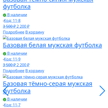
500 ₽.
футболка
В наличии
Код: 11-8
Первоначальная
Текущая
3 500
₽
2 200
₽
цена
цена:
Подробнее
В корзину
составляла
2
Базовая белая мужская футболка
3
200 ₽.
500 ₽.
В наличии
Код: 11-9
Первоначальная
Текущая
3 500
₽
2 200
₽
цена
цена:
Подробнее
В корзину
составляла
2
Базовая тёмно-серая мужская
3
200 ₽.
500 ₽.
футболка
В наличии
Код: 11-7