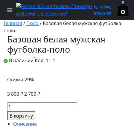
0
8 (996)
672-88-88
Главная
/
Поло
/ Базовая белая мужская футболка-
поло
Базовая белая мужская
футболка-поло
В наличии
Код: 11-1
Скидка 29%
Первоначальная
Текущая
3 800
₽
2 700
₽
цена
цена:
Количество
составляла
2
товара
3
700 ₽.
В корзину
Базовая
800 ₽.
Описание
белая