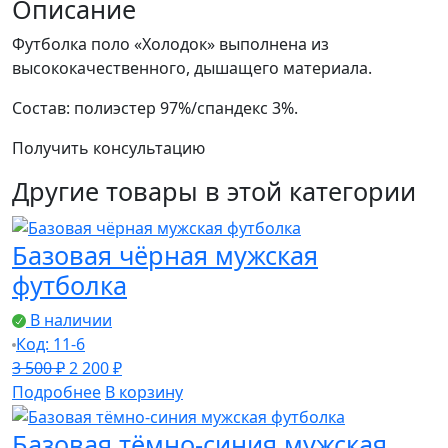
мужская
Описание
футболка-
Футболка поло «Холодок» выполнена из
поло
высококачественного, дышащего материала.
Состав: полиэстер 97%/спандекс 3%.
Получить консультацию
Другие товары в этой категории
Базовая чёрная мужская
футболка
В наличии
Код: 11-6
Первоначальная
Текущая
3 500
₽
2 200
₽
цена
цена:
Подробнее
В корзину
составляла
2
Базовая тёмно-синия мужская
3
200 ₽.