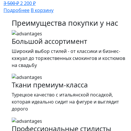
Первоначальная
Текущая
3 500
₽
2 200
₽
цена
цена:
Подробнее
В корзину
составляла
2
Преимущества покупки у нас
3
200 ₽.
500 ₽.
Большой ассортимент
Широкий выбор стилей - от классики и бизнес-
кэжуал до торжественных смокингов и костюмов
на свадьбу
Ткани премиум-класса
Турецкое качество c итальянской посадкой,
которая идеально сидит на фигуре и выглядит
дорого
Профессиональные стилисты